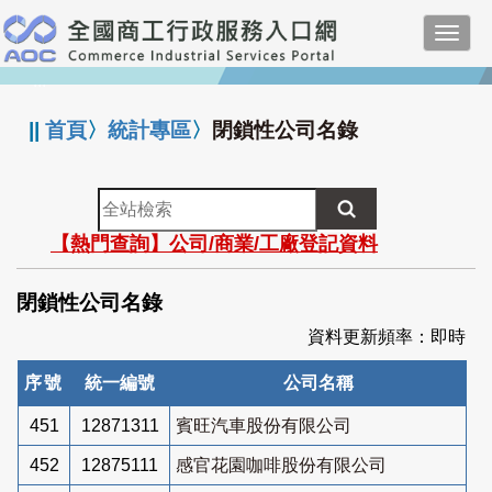
跳
Toggl
到
navig
主
:::
要
內
||
首頁
〉
統計專區
〉
閉鎖性公司名錄
容
全
站
【熱門查詢】公司/商業/工廠登記資料
檢
索
閉鎖性公司名錄
資料更新頻率：即時
序號
統一編號
公司名稱
451
12871311
賓旺汽車股份有限公司
452
12875111
感官花園咖啡股份有限公司