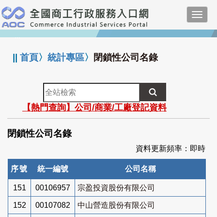
跳
Toggl
到
navig
主
:::
要
內
||
首頁
〉
統計專區
〉
閉鎖性公司名錄
容
全
站
【熱門查詢】公司/商業/工廠登記資料
檢
索
閉鎖性公司名錄
資料更新頻率：即時
序號
統一編號
公司名稱
151
00106957
宗盈投資股份有限公司
152
00107082
中山營造股份有限公司