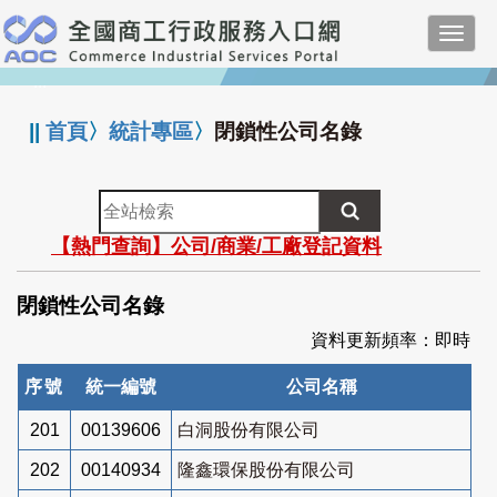
跳
Toggl
到
navig
主
:::
要
內
||
首頁
〉
統計專區
〉
閉鎖性公司名錄
容
全
站
【熱門查詢】公司/商業/工廠登記資料
檢
索
閉鎖性公司名錄
資料更新頻率：即時
序號
統一編號
公司名稱
201
00139606
白洞股份有限公司
202
00140934
隆鑫環保股份有限公司