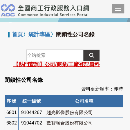
跳
Toggl
到
navig
主
:::
要
內
||
首頁
〉
統計專區
〉
閉鎖性公司名錄
容
全
站
【熱門查詢】公司/商業/工廠登記資料
檢
索
閉鎖性公司名錄
資料更新頻率：即時
序號
統一編號
公司名稱
6801
91044267
趨光影像股份有限公司
6802
91044702
數智融合股份有限公司