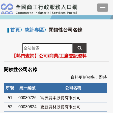
跳
Toggl
到
navig
主
:::
要
內
||
首頁
〉
統計專區
〉
閉鎖性公司名錄
容
全
站
【熱門查詢】公司/商業/工廠登記資料
檢
索
閉鎖性公司名錄
資料更新頻率：即時
序號
統一編號
公司名稱
51
00030726
富茂資本股份有限公司
52
00030824
更新資材股份有限公司