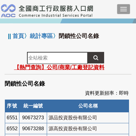
跳
Toggl
到
navig
主
:::
要
內
||
首頁
〉
統計專區
〉
閉鎖性公司名錄
容
全
站
【熱門查詢】公司/商業/工廠登記資料
檢
索
閉鎖性公司名錄
資料更新頻率：即時
序號
統一編號
公司名稱
6551
90673273
源品投資股份有限公司
6552
90673288
源高投資股份有限公司