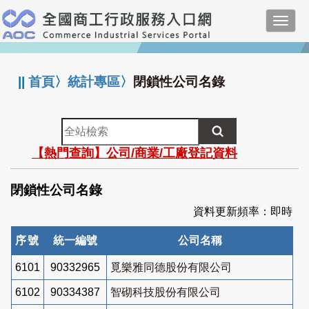
跳
Toggl
到
navig
主
:::
要
內
||
首頁
〉
統計專區
〉
閉鎖性公司名錄
容
全
站
【熱門查詢】公司/商業/工廠登記資料
檢
索
閉鎖性公司名錄
資料更新頻率：即時
序號
統一編號
公司名稱
6101
90332965
覓樂雅同德股份有限公司
6102
90334387
智砌科技股份有限公司