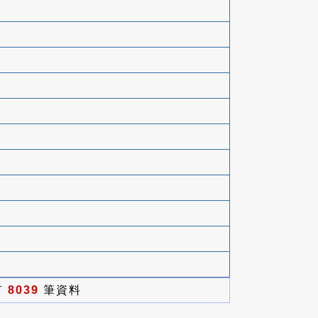
有
8039
筆資料