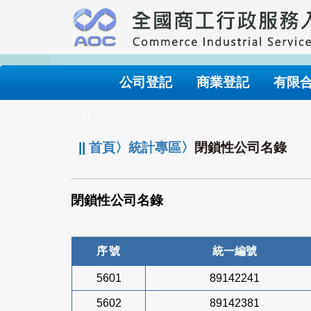
跳
到
主
要
內
公司登記
商業登記
有限
容
:::
||
首頁
〉
統計專區
〉
閉鎖性公司名錄
閉鎖性公司名錄
序號
統一編號
5601
89142241
5602
89142381