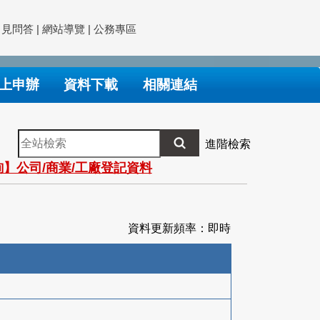
常見問答
|
網站導覽
|
公務專區
上申辦
資料下載
相關連結
全
進階檢索
站
】公司/商業/工廠登記資料
檢
索
資料更新頻率：即時