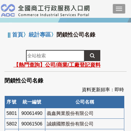
跳
Toggl
到
navig
主
:::
要
內
||
首頁
〉
統計專區
〉
閉鎖性公司名錄
容
全
站
【熱門查詢】公司/商業/工廠登記資料
檢
索
閉鎖性公司名錄
資料更新頻率：即時
序號
統一編號
公司名稱
5801
90061490
義鑫興業股份有限公司
5802
90061506
誠鑛國際股份有限公司