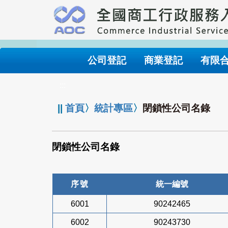
跳
到
主
要
內
公司登記
商業登記
有限
容
:::
||
首頁
〉
統計專區
〉
閉鎖性公司名錄
閉鎖性公司名錄
序號
統一編號
6001
90242465
6002
90243730