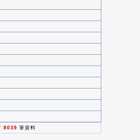
有
8039
筆資料