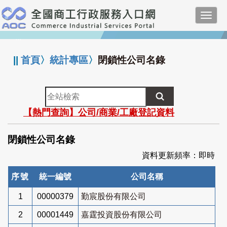
跳
Toggl
到
navig
主
:::
要
內
||
首頁
〉
統計專區
〉
閉鎖性公司名錄
容
全
站
【熱門查詢】公司/商業/工廠登記資料
檢
索
閉鎖性公司名錄
資料更新頻率：即時
序號
統一編號
公司名稱
1
00000379
勤宸股份有限公司
2
00001449
嘉霆投資股份有限公司