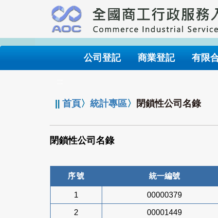
跳
到
主
要
內
公司登記
商業登記
有限
容
:::
||
首頁
〉
統計專區
〉
閉鎖性公司名錄
閉鎖性公司名錄
序號
統一編號
1
00000379
2
00001449