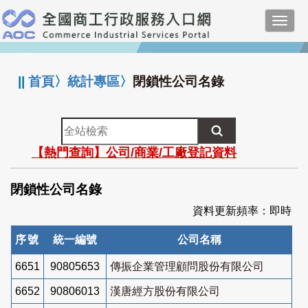
跳
Toggl
到
navig
主
:::
要
內
||
首頁
〉
統計專區
〉
閉鎖性公司名錄
容
全
站
【熱門查詢】公司/商業/工廠登記資料
檢
索
閉鎖性公司名錄
資料更新頻率：即時
序號
統一編號
公司名稱
6651
90805653
傳振企業管理顧問股份有限公司
6652
90806013
漢唐經方股份有限公司