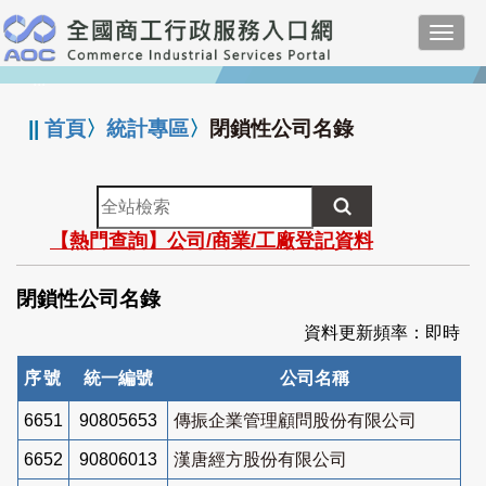
跳
Toggl
到
navig
主
:::
要
內
||
首頁
〉
統計專區
〉
閉鎖性公司名錄
容
全
站
【熱門查詢】公司/商業/工廠登記資料
檢
索
閉鎖性公司名錄
資料更新頻率：即時
序號
統一編號
公司名稱
6651
90805653
傳振企業管理顧問股份有限公司
6652
90806013
漢唐經方股份有限公司