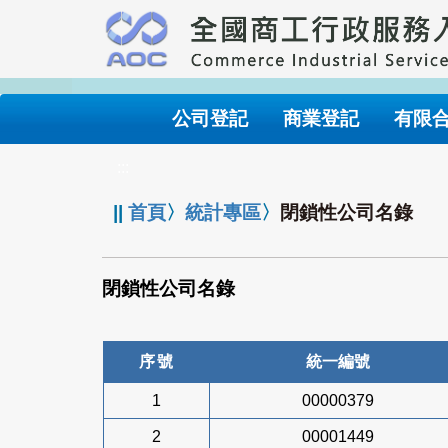
跳
到
主
要
內
公司登記
商業登記
有限
容
:::
||
首頁
〉
統計專區
〉
閉鎖性公司名錄
閉鎖性公司名錄
序號
統一編號
1
00000379
2
00001449