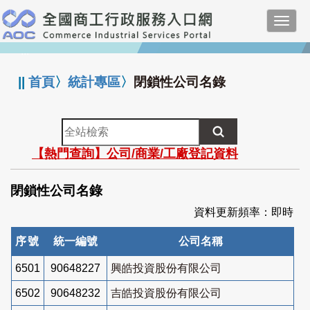
跳
Toggl
到
navig
主
:::
要
內
||
首頁
〉
統計專區
〉
閉鎖性公司名錄
容
全
站
【熱門查詢】公司/商業/工廠登記資料
檢
索
閉鎖性公司名錄
資料更新頻率：即時
序號
統一編號
公司名稱
6501
90648227
興皓投資股份有限公司
6502
90648232
吉皓投資股份有限公司