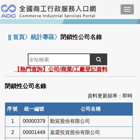
跳
Toggl
到
navig
主
:::
要
內
||
首頁
〉
統計專區
〉
閉鎖性公司名錄
容
全
站
【熱門查詢】公司/商業/工廠登記資料
檢
索
閉鎖性公司名錄
資料更新頻率：即時
序號
統一編號
公司名稱
1
00000379
勤宸股份有限公司
2
00001449
嘉霆投資股份有限公司