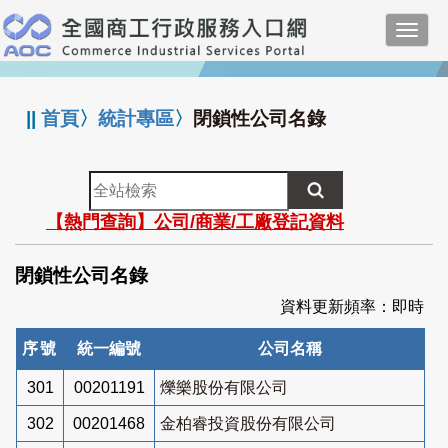
跳
Toggl
到
navig
主
:::
要
內
||
首頁
〉
統計專區
〉
閉鎖性公司名錄
容
全
站
【熱門查詢】公司/商業/工廠登記資料
檢
索
閉鎖性公司名錄
資料更新頻率：即時
序號
統一編號
公司名稱
301
00201191
爍樂股份有限公司
302
00201468
金柏睿投資股份有限公司