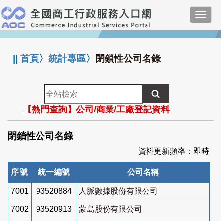
跳
Toggl
到
navig
主
:::
要
內
||
首頁
〉
統計專區
〉
閉鎖性公司名錄
容
全
站
【熱門查詢】公司/商業/工廠登記資料
檢
索
閉鎖性公司名錄
資料更新頻率：即時
序號
統一編號
公司名稱
7001
93520884
人脈數據股份有限公司
7002
93520913
蒙島股份有限公司