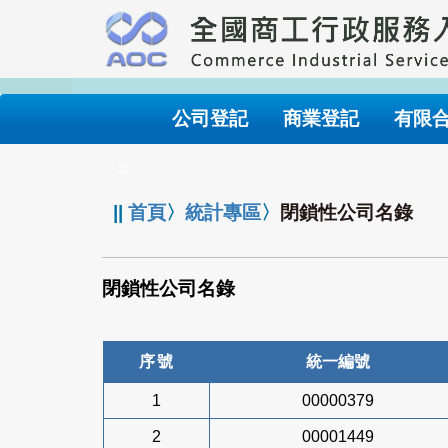
跳
到
主
要
內
公司登記
商業登記
有限
容
:::
||
首頁
〉
統計專區
〉
閉鎖性公司名錄
閉鎖性公司名錄
序號
統一編號
1
00000379
2
00001449