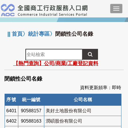
跳
Toggl
到
navig
主
:::
要
內
||
首頁
〉
統計專區
〉
閉鎖性公司名錄
容
全
站
【熱門查詢】公司/商業/工廠登記資料
檢
索
閉鎖性公司名錄
資料更新頻率：即時
序號
統一編號
公司名稱
6401
90588157
美好土地股份有限公司
6402
90588163
潤碩股份有限公司