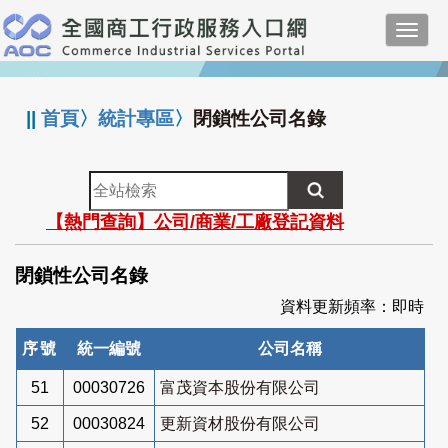
跳
Toggl
到
navig
主
:::
要
內
||
首頁
〉
統計專區
〉
閉鎖性公司名錄
容
全
站
【熱門查詢】公司/商業/工廠登記資料
檢
索
閉鎖性公司名錄
資料更新頻率：即時
序號
統一編號
公司名稱
51
00030726
富茂資本股份有限公司
52
00030824
更新資材股份有限公司