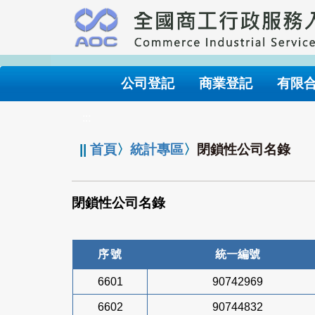
跳
到
主
要
內
公司登記
商業登記
有限
容
:::
||
首頁
〉
統計專區
〉
閉鎖性公司名錄
閉鎖性公司名錄
序號
統一編號
6601
90742969
6602
90744832