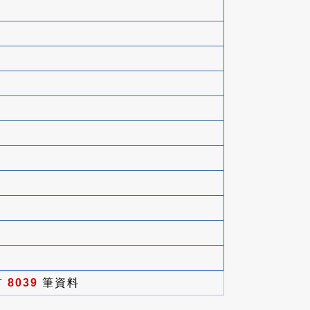
有
8039
筆資料