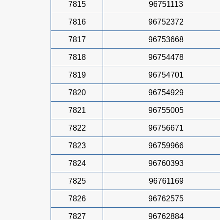
7815
96751113
7816
96752372
7817
96753668
7818
96754478
7819
96754701
7820
96754929
7821
96755005
7822
96756671
7823
96759966
7824
96760393
7825
96761169
7826
96762575
7827
96762884