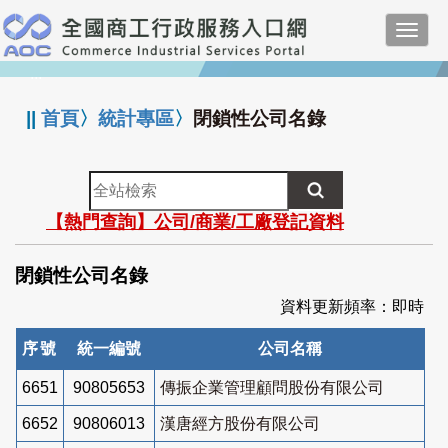
跳
Toggl
到
navig
主
:::
要
內
||
首頁
〉
統計專區
〉
閉鎖性公司名錄
容
全
站
【熱門查詢】公司/商業/工廠登記資料
檢
索
閉鎖性公司名錄
資料更新頻率：即時
序號
統一編號
公司名稱
6651
90805653
傳振企業管理顧問股份有限公司
6652
90806013
漢唐經方股份有限公司