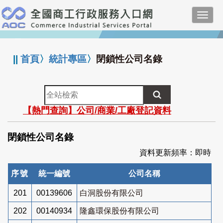
跳
Toggl
到
navig
主
:::
要
內
||
首頁
〉
統計專區
〉
閉鎖性公司名錄
容
全
站
【熱門查詢】公司/商業/工廠登記資料
檢
索
閉鎖性公司名錄
資料更新頻率：即時
序號
統一編號
公司名稱
201
00139606
白洞股份有限公司
202
00140934
隆鑫環保股份有限公司