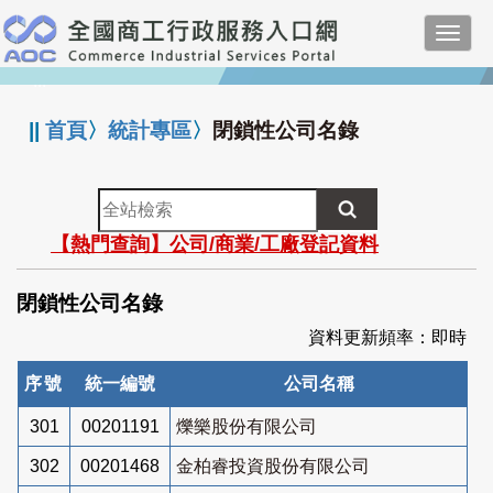
跳
Toggl
到
navig
主
:::
要
內
||
首頁
〉
統計專區
〉
閉鎖性公司名錄
容
全
站
【熱門查詢】公司/商業/工廠登記資料
檢
索
閉鎖性公司名錄
資料更新頻率：即時
序號
統一編號
公司名稱
301
00201191
爍樂股份有限公司
302
00201468
金柏睿投資股份有限公司