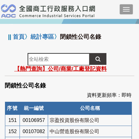
跳
Toggl
到
navig
主
:::
要
內
||
首頁
〉
統計專區
〉
閉鎖性公司名錄
容
全
站
【熱門查詢】公司/商業/工廠登記資料
檢
索
閉鎖性公司名錄
資料更新頻率：即時
序號
統一編號
公司名稱
151
00106957
宗盈投資股份有限公司
152
00107082
中山營造股份有限公司