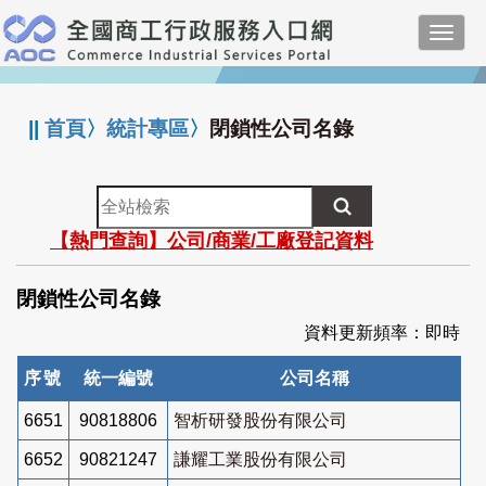
跳
Toggl
到
navig
主
:::
要
內
||
首頁
〉
統計專區
〉
閉鎖性公司名錄
容
全
站
【熱門查詢】公司/商業/工廠登記資料
檢
索
閉鎖性公司名錄
資料更新頻率：即時
序號
統一編號
公司名稱
6651
90818806
智析研發股份有限公司
6652
90821247
謙耀工業股份有限公司