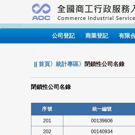
跳
到
主
要
內
公司登記
商業登記
有限
容
:::
||
首頁
〉
統計專區
〉
閉鎖性公司名錄
閉鎖性公司名錄
序號
統一編號
201
00139606
202
00140934