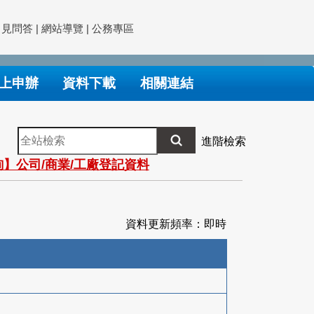
常見問答
|
網站導覽
|
公務專區
上申辦
資料下載
相關連結
全
進階檢索
站
】公司/商業/工廠登記資料
檢
索
資料更新頻率：即時