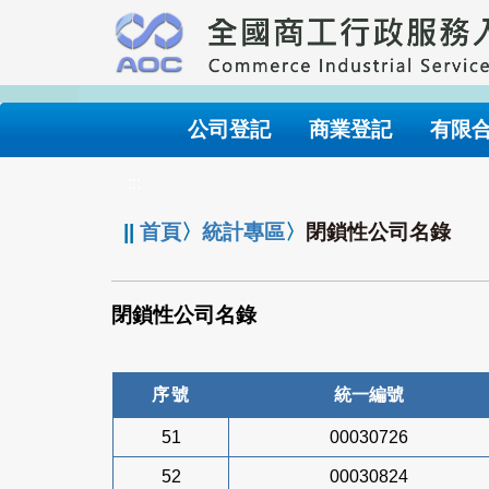
跳
到
主
要
內
公司登記
商業登記
有限
容
:::
||
首頁
〉
統計專區
〉
閉鎖性公司名錄
閉鎖性公司名錄
序號
統一編號
51
00030726
52
00030824