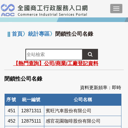
跳
Toggl
到
navig
主
:::
要
內
||
首頁
〉
統計專區
〉
閉鎖性公司名錄
容
全
站
【熱門查詢】公司/商業/工廠登記資料
檢
索
閉鎖性公司名錄
資料更新頻率：即時
序號
統一編號
公司名稱
451
12871311
賓旺汽車股份有限公司
452
12875111
感官花園咖啡股份有限公司