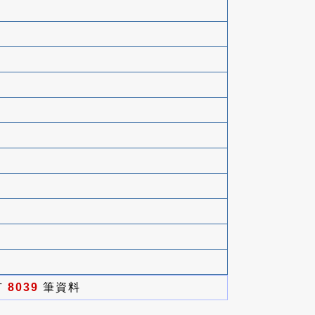
有
8039
筆資料