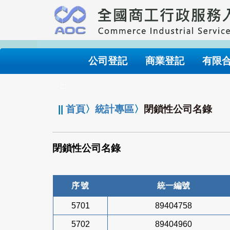
跳
到
主
要
內
公司登記
商業登記
有限
容
:::
||
首頁
〉
統計專區
〉
閉鎖性公司名錄
閉鎖性公司名錄
序號
統一編號
5701
89404758
5702
89404960