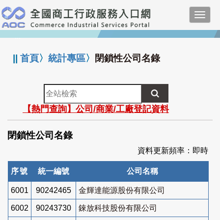
跳
Toggl
到
navig
主
:::
要
內
||
首頁
〉
統計專區
〉
閉鎖性公司名錄
容
全
站
【熱門查詢】公司/商業/工廠登記資料
檢
索
閉鎖性公司名錄
資料更新頻率：即時
序號
統一編號
公司名稱
6001
90242465
金輝達能源股份有限公司
6002
90243730
錸放科技股份有限公司