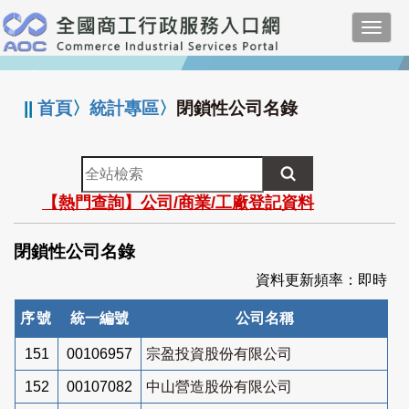
跳
Toggl
到
navig
主
:::
要
內
||
首頁
〉
統計專區
〉
閉鎖性公司名錄
容
全
站
【熱門查詢】公司/商業/工廠登記資料
檢
索
閉鎖性公司名錄
資料更新頻率：即時
序號
統一編號
公司名稱
151
00106957
宗盈投資股份有限公司
152
00107082
中山營造股份有限公司