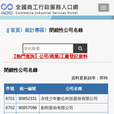
跳
Toggl
到
navig
主
:::
要
內
||
首頁
〉
統計專區
〉
閉鎖性公司名錄
容
全
站
【熱門查詢】公司/商業/工廠登記資料
檢
索
閉鎖性公司名錄
資料更新頻率：即時
序號
統一編號
公司名稱
6701
90852331
永恆少年數位科技股份有限公司
6702
90857096
創和股份有限公司