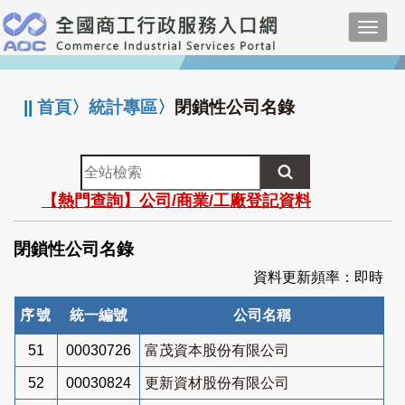
跳
Toggl
到
navig
主
:::
要
內
||
首頁
〉
統計專區
〉
閉鎖性公司名錄
容
全
站
【熱門查詢】公司/商業/工廠登記資料
檢
索
閉鎖性公司名錄
資料更新頻率：即時
序號
統一編號
公司名稱
51
00030726
富茂資本股份有限公司
52
00030824
更新資材股份有限公司