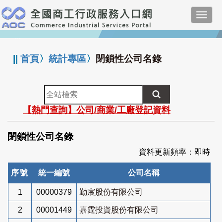
跳
Toggl
到
navig
主
:::
要
內
||
首頁
〉
統計專區
〉
閉鎖性公司名錄
容
全
站
【熱門查詢】公司/商業/工廠登記資料
檢
索
閉鎖性公司名錄
資料更新頻率：即時
序號
統一編號
公司名稱
1
00000379
勤宸股份有限公司
2
00001449
嘉霆投資股份有限公司