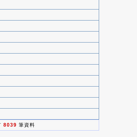
有
8039
筆資料