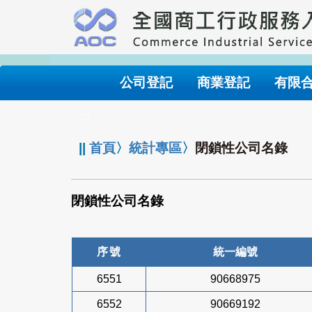
跳
到
主
要
內
公司登記
商業登記
有限
容
:::
||
首頁
〉
統計專區
〉
閉鎖性公司名錄
閉鎖性公司名錄
序號
統一編號
6551
90668975
6552
90669192