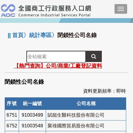
跳
Toggl
到
navig
主
:::
要
內
||
首頁
〉
統計專區
〉
閉鎖性公司名錄
容
全
站
【熱門查詢】公司/商業/工廠登記資料
檢
索
閉鎖性公司名錄
資料更新頻率：即時
序號
統一編號
公司名稱
6751
91003499
賦能生醫科技股份有限公司
6752
91003548
聚祿國際貿易股份有限公司