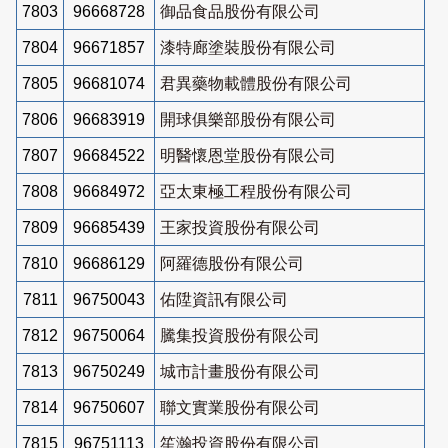
7803
96668728
御品食品股份有限公司
7804
96671857
漆特廊塗裝股份有限公司
7805
96681074
君異藥物載體股份有限公司
7806
96683919
開球俱樂部股份有限公司
7807
96684522
明醫懷恩堂股份有限公司
7808
96684972
亞太東極工程股份有限公司
7809
96685439
王家投資股份有限公司
7810
96686129
阿羅德股份有限公司
7811
96750043
佑陞資訊有限公司
7812
96750064
騰集投資股份有限公司
7813
96750249
城市計畫股份有限公司
7814
96750607
聯文實業股份有限公司
7815
96751113
笙瀚投資股份有限公司