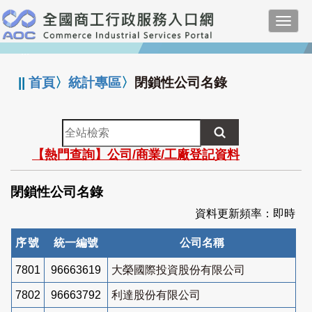
跳
Toggl
到
navig
主
:::
要
內
||
首頁
〉
統計專區
〉
閉鎖性公司名錄
容
全
站
【熱門查詢】公司/商業/工廠登記資料
檢
索
閉鎖性公司名錄
資料更新頻率：即時
序號
統一編號
公司名稱
7801
96663619
大榮國際投資股份有限公司
7802
96663792
利達股份有限公司