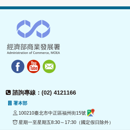
諮詢專線：(02) 4121166
署本部
100210臺北市中正區福州街15號
星期一至星期五8:30～17:30（國定假日除外）