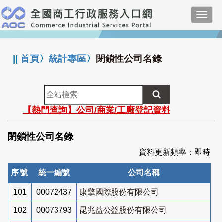
跳
Toggl
到
navig
主
:::
要
內
||
首頁
〉
統計專區
〉
閉鎖性公司名錄
容
全
站
【熱門查詢】公司/商業/工廠登記資料
檢
索
閉鎖性公司名錄
資料更新頻率：即時
序號
統一編號
公司名稱
101
00072437
康擎國際股份有限公司
102
00073793
昆兆益公益股份有限公司