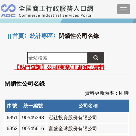
跳
Toggl
到
navig
主
:::
要
內
||
首頁
〉
統計專區
〉
閉鎖性公司名錄
容
全
站
【熱門查詢】公司/商業/工廠登記資料
檢
索
閉鎖性公司名錄
資料更新頻率：即時
序號
統一編號
公司名稱
6351
90545398
泓鈦投資股份有限公司
6352
90545616
富盛全球股份有限公司