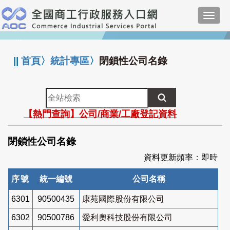
跳
Toggl
到
navig
主
:::
要
內
||
首頁
〉
統計專區
〉
閉鎖性公司名錄
容
全
站
【熱門查詢】公司/商業/工廠登記資料
檢
索
閉鎖性公司名錄
資料更新頻率：即時
序號
統一編號
公司名稱
6301
90500435
康苑國際股份有限公司
6302
90500786
愛利奧科技股份有限公司