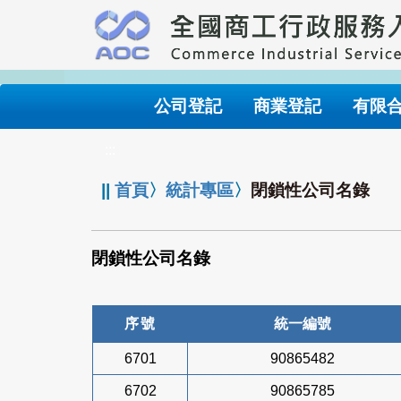
跳
到
主
要
內
公司登記
商業登記
有限
容
:::
||
首頁
〉
統計專區
〉
閉鎖性公司名錄
閉鎖性公司名錄
序號
統一編號
6701
90865482
6702
90865785