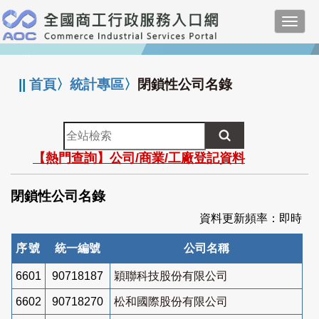
跳
Toggl
到
navig
主
:::
要
內
||
首頁
〉
統計專區
〉
閉鎖性公司名錄
容
全
站
【熱門查詢】公司/商業/工廠登記資料
檢
索
閉鎖性公司名錄
資料更新頻率：即時
序號
統一編號
公司名稱
6601
90718187
穎聯科技股份有限公司
6602
90718270
松和國際股份有限公司