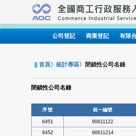
跳
到
主
要
內
公司登記
商業登記
有限
容
:::
||
首頁
〉
統計專區
〉
閉鎖性公司名錄
閉鎖性公司名錄
序號
統一編號
6451
90611122
6452
90611214