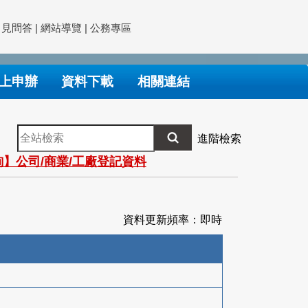
常見問答
|
網站導覽
|
公務專區
上申辦
資料下載
相關連結
全
進階檢索
站
】公司/商業/工廠登記資料
檢
索
資料更新頻率：即時