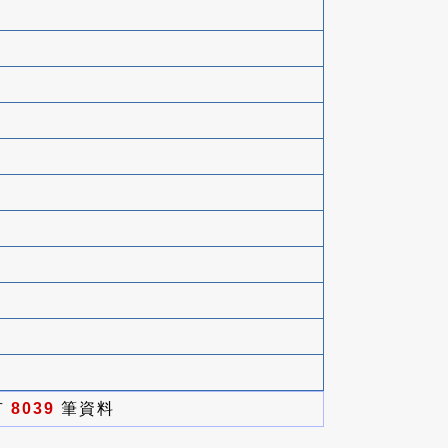
有
8039
筆資料