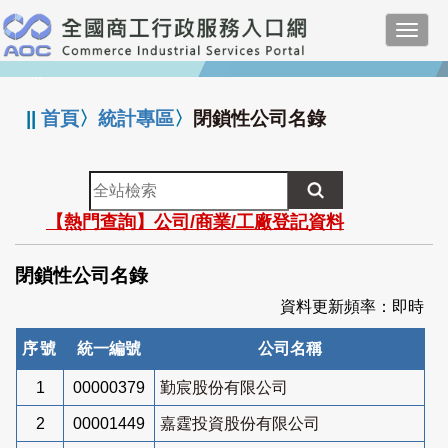
跳
Toggl
到
navig
主
:::
要
內
||
首頁
〉
統計專區
〉
閉鎖性公司名錄
容
全
站
【熱門查詢】公司/商業/工廠登記資料
檢
索
閉鎖性公司名錄
資料更新頻率：即時
序號
統一編號
公司名稱
1
00000379
勤宸股份有限公司
2
00001449
嘉霆投資股份有限公司