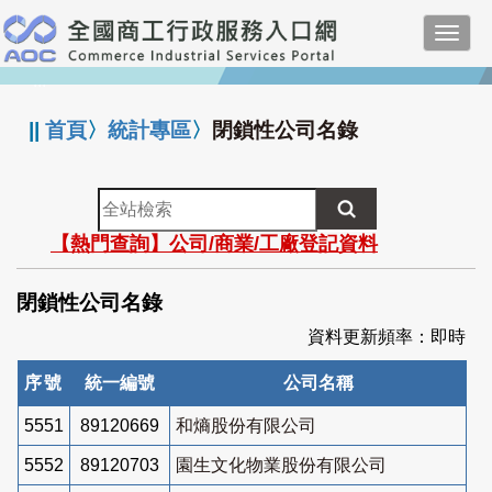
跳
Toggl
到
navig
主
:::
要
內
||
首頁
〉
統計專區
〉
閉鎖性公司名錄
容
全
站
【熱門查詢】公司/商業/工廠登記資料
檢
索
閉鎖性公司名錄
資料更新頻率：即時
序號
統一編號
公司名稱
5551
89120669
和熵股份有限公司
5552
89120703
園生文化物業股份有限公司