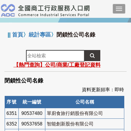
跳
Toggl
到
navig
主
:::
要
內
||
首頁
〉
統計專區
〉
閉鎖性公司名錄
容
全
站
【熱門查詢】公司/商業/工廠登記資料
檢
索
閉鎖性公司名錄
資料更新頻率：即時
序號
統一編號
公司名稱
6351
90537480
單廚食旅行銷股份有限公司
6352
90537658
智能創新股份有限公司